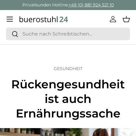
Privatkunden Hotline:
+49 (0) 881 924 521 10
Direkt zum Inhalt
Menü
Einlogge
Ein
Suchen
Suchen
GESUNDHEIT
Rückengesundheit
ist auch
Ernährungssache