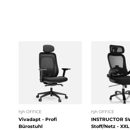
In den Warenkorb
In den Ware
hjh OFFICE
hjh OFFICE
Vivadapt - Profi
INSTRUCTOR SW
Bürostuhl
Stoff/Netz - XXL