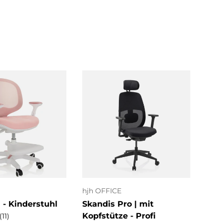
ptionen
Optionen
uswählen
auswählen
hjh OFFICE
MyB
- Kinderstuhl
Skandis Pro | mit
ERG
Kopfstütze - Profi
| R
(11)