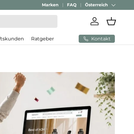
Marken
FAQ
Österreich
Land/Region
Einloggen
Einkaufs
Kontakt
ftskunden
Ratgeber