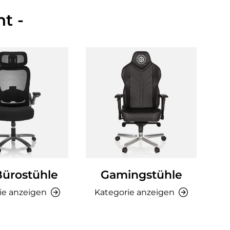
t -
Bürostühle
Gamingstühle
Ki
ie anzeigen
Kategorie anzeigen
K