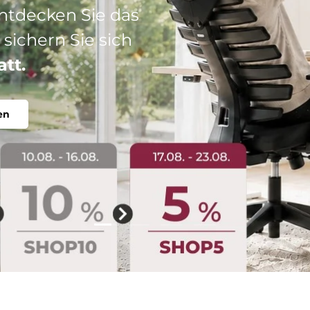
: Ihr perfekter
abel, individuell.
Folie laden 2 von 4
Folie laden 1 von 4
Folie laden 3 von 4
Folie laden 4 von 4