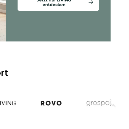
entdecken
ten anzeigen - Criss-Cross 20 - Loungesessel
rt