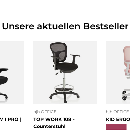
Unsere aktuellen Bestseller
O
nkorb
In den Warenkorb
a
hjh OFFICE
hjh OFFICE
 I PRO |
TOP WORK 108 -
KID ERGO 
Counterstuhl
★★★★★