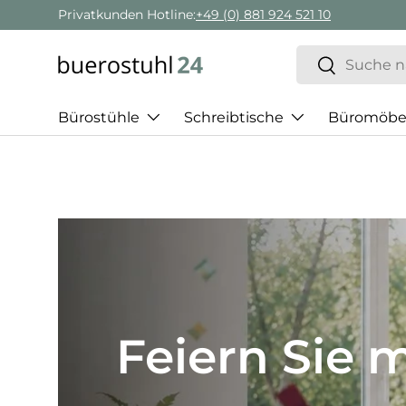
Privatkunden Hotline:
+49 (0) 881 924 521 10
Direkt zum Inhalt
Suchen
Suchen
Bürostühle
Schreibtische
Büromöbe
Best of H