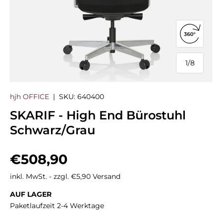
360°-Ans
1
/
8
von
hjh OFFICE
|
SKU:
640400
SKARIF - High End Bürostuhl
Schwarz/Grau
Normaler Preis
€508,90
inkl. MwSt. - zzgl. €5,90 Versand
AUF LAGER
Paketlaufzeit 2-4 Werktage