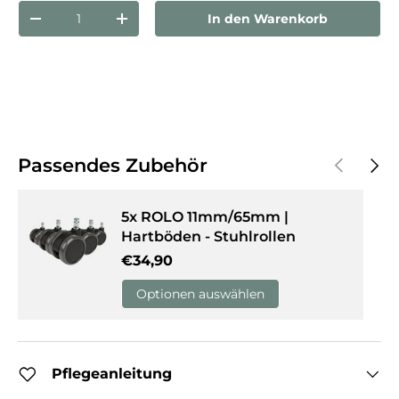
Anzahl
In den Warenkorb
Menge verringern
Menge erhöhen
Vorherige
Näch
Passendes Zubehör
5x ROLO 11mm/65mm |
Hartböden - Stuhlrollen
Normaler Preis
€34,90
Optionen auswählen
Pflegeanleitung