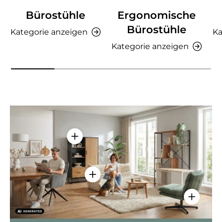
Bürostühle
Ergonomische
Bürostühle
Kategorie anzeigen
Ka
Kategorie anzeigen
Einzelheiten anzeigen - AMIO H - Bür
Einzelheiten anzeigen - Sitzolo 2 
Einzelhei