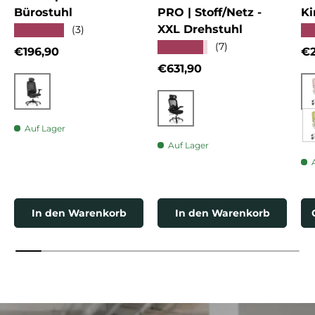
Bürostuhl
PRO | Stoff/Netz -
Ki
XXL Drehstuhl
★★★★★
★
(3)
★★★★★
(7)
Normaler Preis
No
€196,90
€2
Normaler Preis
€631,90
Schwarz
Schwarz
Auf Lager
Auf Lager
In den Warenkorb
In den Warenkorb