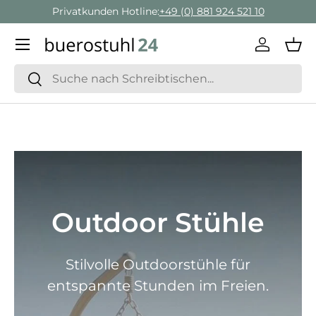
Privatkunden Hotline:
+49 (0) 881 924 521 10
Direkt zum Inhalt
Menü
Einlogge
Ein
Suchen
Suchen
Outdoor Stühle
Stilvolle Outdoorstühle für
entspannte Stunden im Freien.