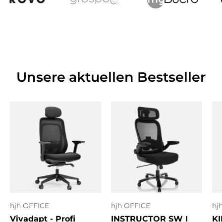
Unsere aktuellen Bestseller
hjh OFFICE
hjh OFFICE
hj
Vivadapt - Profi
INSTRUCTOR SW I
KI