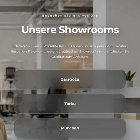
Besuchen Sie uns vor Ort
Unsere Showrooms
Erleben Sie unsere Produkte live und lassen Sie sich persönlich beraten.
Besuchen Sie einen unserer europäischen Showrooms und entdecken Sie
Qualität zum Anfassen.
Zaragoza
Turku
München