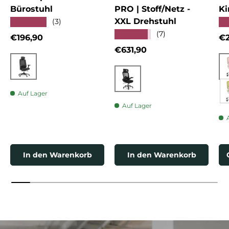
Bürostuhl
PRO | Stoff/Netz -
Ki
XXL Drehstuhl
★★★★★
★
(3)
★★★★★
(7)
Normaler Preis
No
€196,90
€2
Normaler Preis
€631,90
Schwarz
Schwarz
Auf Lager
Auf Lager
In den Warenkorb
In den Warenkorb