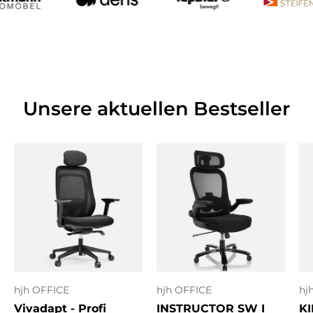
Unsere aktuellen Bestseller
hjh OFFICE
hjh OFFICE
hj
Vivadapt - Profi
INSTRUCTOR SW I
KI