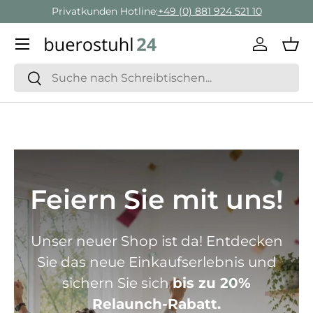
Privatkunden Hotline:
+49 (0) 881 924 521 10
Direkt zum Inhalt
Menü
Einlogge
Ein
Suchen
Suchen
Feiern Sie mit uns!
Unser neuer Shop ist da! Entdecken
Sie das neue Einkaufserlebnis und
sichern Sie sich
bis zu 20%
Relaunch-Rabatt.