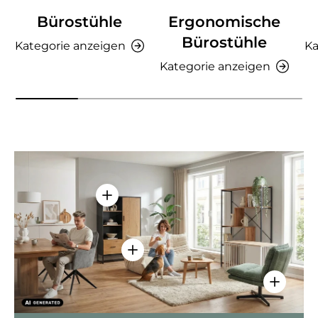
Bürostühle
Ergonomische
Bürostühle
Kategorie anzeigen
Ka
Kategorie anzeigen
Einzelheiten anzeigen - AMIO H - Bür
Einzelheiten anzeigen - Sitzolo 2 
Einzelhei