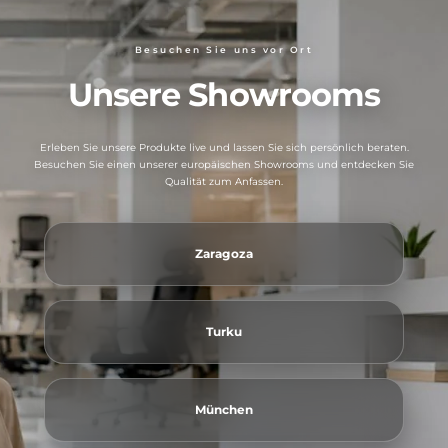
Besuchen Sie uns vor Ort
Unsere Showrooms
Erleben Sie unsere Produkte live und lassen Sie sich persönlich beraten.
Besuchen Sie einen unserer europäischen Showrooms und entdecken Sie
Qualität zum Anfassen.
Zaragoza
Turku
München