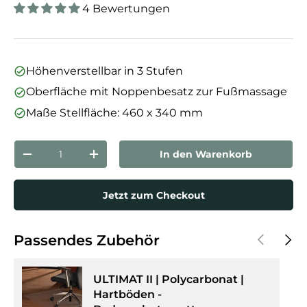
4 Bewertungen
Höhenverstellbar in 3 Stufen
Oberfläche mit Noppenbesatz zur Fußmassage
Maße Stellfläche: 460 x 340 mm
Anzahl
In den Warenkorb
Menge verringern
Menge erhöhen
Jetzt zum Checkout
Vorherige
Näch
Passendes Zubehör
ULTIMAT II | Polycarbonat |
Hartböden -