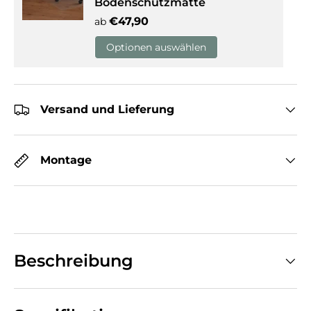
Bodenschutzmatte
Normaler Preis
€47,90
ab
Optionen auswählen
Versand und Lieferung
Montage
Beschreibung