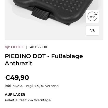
360°-Ans
1
/
8
von
hjh OFFICE
|
SKU:
721010
PIEDINO DOT - Fußablage
Anthrazit
Normaler Preis
€49,90
inkl. MwSt. - zzgl. €5,90 Versand
AUF LAGER
Paketlaufzeit 2-4 Werktage