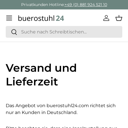
Privatkunden Hotline:
+49 (0) 881 924 521 10
Direkt zum Inhalt
Menü
Einlogge
Ein
Suchen
Suchen
Versand und
Lieferzeit
Das Angebot von buerostuhl24.com richtet sich
nur an Kunden in Deutschland.