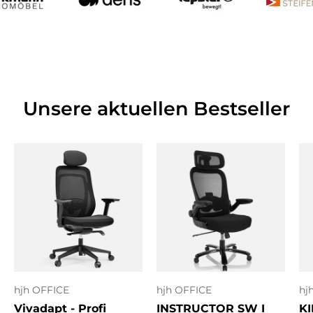
Unsere aktuellen Bestseller
hjh OFFICE
hjh OFFICE
hj
Vivadapt - Profi
INSTRUCTOR SW I
KI