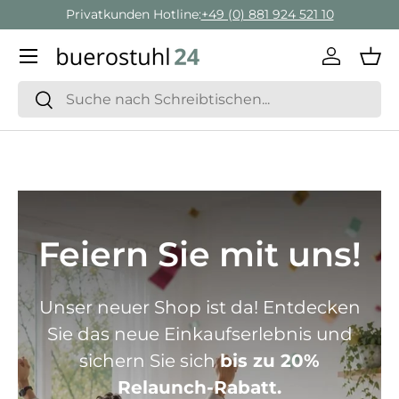
Privatkunden Hotline:
+49 (0) 881 924 521 10
Direkt zum Inhalt
Menü
Einlogge
Ein
Suchen
Suchen
Feiern Sie mit uns!
Unser neuer Shop ist da! Entdecken
Sie das neue Einkaufserlebnis und
sichern Sie sich
bis zu 20%
Relaunch-Rabatt.