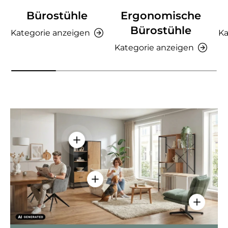
Bürostühle
Ergonomische
Bürostühle
Kategorie anzeigen
Ka
Kategorie anzeigen
Einzelheiten anzeigen - AMIO H - Bür
Einzelheiten anzeigen - Sitzolo 2 
Einzelhei