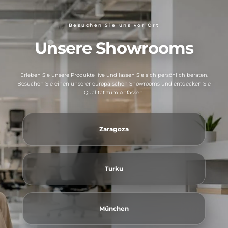
Besuchen Sie uns vor Ort
Unsere Showrooms
Erleben Sie unsere Produkte live und lassen Sie sich persönlich beraten.
Besuchen Sie einen unserer europäischen Showrooms und entdecken Sie
Qualität zum Anfassen.
Zaragoza
Turku
München