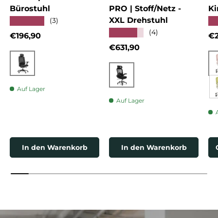
Bürostuhl
PRO | Stoff/Netz -
Ki
XXL Drehstuhl
★★★★★
★
(3)
★★★★★
(4)
Normaler Preis
No
€196,90
€2
Normaler Preis
€631,90
Schwarz
Schwarz
Auf Lager
Auf Lager
In den Warenkorb
In den Warenkorb