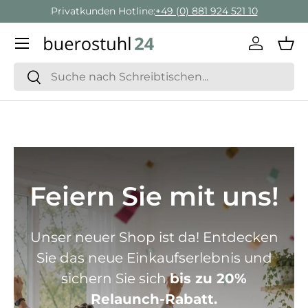
Privatkunden Hotline:
+49 (0) 881 924 521 10
Direkt zum Inhalt
Menü
Einlogge
Ein
Suchen
Suchen
Feiern Sie mit uns!
Unser neuer Shop ist da! Entdecken
Sie das neue Einkaufserlebnis und
sichern Sie sich
bis zu 20%
Relaunch-Rabatt.