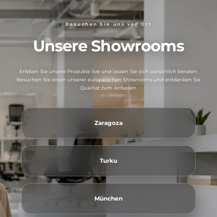
Besuchen Sie uns vor Ort
Unsere Showrooms
Erleben Sie unsere Produkte live und lassen Sie sich persönlich beraten.
Besuchen Sie einen unserer europäischen Showrooms und entdecken Sie
Qualität zum Anfassen.
Zaragoza
Turku
München