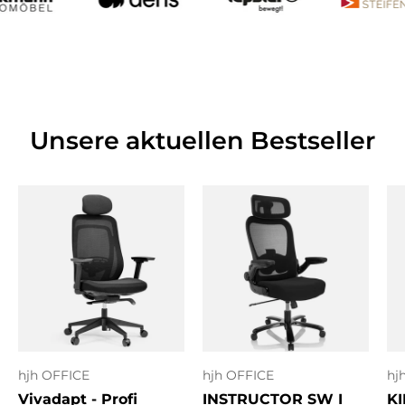
Unsere aktuellen Bestseller
hjh OFFICE
hjh OFFICE
hj
Vivadapt - Profi
INSTRUCTOR SW I
KI