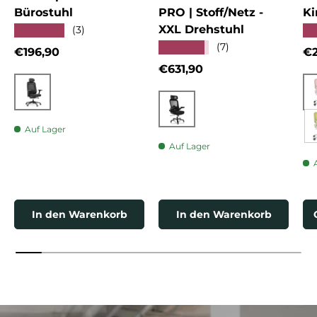
Bürostuhl
PRO | Stoff/Netz -
Ki
XXL Drehstuhl
★★★★★
★
(3)
★★★★★
(7)
Normaler Preis
No
€196,90
€2
Normaler Preis
€631,90
Schwarz
Schwarz
Auf Lager
Auf Lager
In den Warenkorb
In den Warenkorb