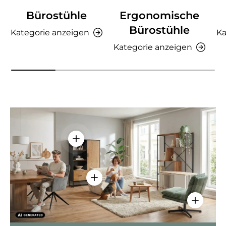
Bürostühle
Ergonomische
Bürostühle
Kategorie anzeigen
Ka
Kategorie anzeigen
Einzelheiten anzeigen - AMIO H - Bür
Einzelheiten anzeigen - Sitzolo 2 
Einzelhei