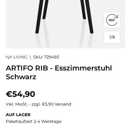
360°-Ans
1
/
8
von
hjh LIVING
|
SKU:
729493
ARTIFO RIB - Esszimmerstuhl
Schwarz
Normaler Preis
€54,90
inkl. MwSt. - zzgl. €5,90 Versand
AUF LAGER
Paketlaufzeit 2-4 Werktage