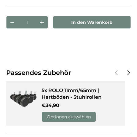
Anzahl
In den Warenkorb
Menge verringern
Menge erhöhen
Vorherige
Näch
Passendes Zubehör
5x ROLO 11mm/65mm |
Hartböden - Stuhlrollen
Normaler Preis
€34,90
Optionen auswählen