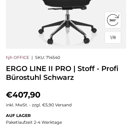
360°-Ans
1
/
8
von
hjh OFFICE
|
SKU:
714540
ERGO LINE II PRO | Stoff - Profi
Bürostuhl Schwarz
Normaler Preis
€407,90
inkl. MwSt. - zzgl. €5,90 Versand
AUF LAGER
Paketlaufzeit 2-4 Werktage