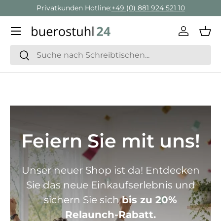
Privatkunden Hotline:
+49 (0) 881 924 521 10
Direkt zum Inhalt
Menü
Einlogge
Ein
Suchen
Suchen
Feiern Sie mit uns!
Unser neuer Shop ist da! Entdecken
Sie das neue Einkaufserlebnis und
sichern Sie sich
bis zu 20%
Relaunch-Rabatt.