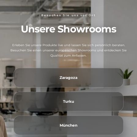
Besuchen Sie uns vor Ort
Unsere Showrooms
Erleben Sie unsere Produkte live und lassen Sie sich persönlich beraten.
Besuchen Sie einen unserer europäischen Showrooms und entdecken Sie
Qualität zum Anfassen.
Zaragoza
Turku
München