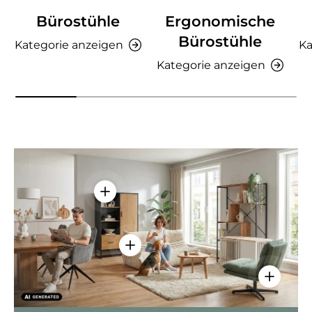
Bürostühle
Ergonomische
Bürostühle
Kategorie anzeigen
Ka
Kategorie anzeigen
Einzelheiten anzeigen - AMIO H - Bür
Einzelheiten anzeigen - Sitzolo 2 
Einzelhei