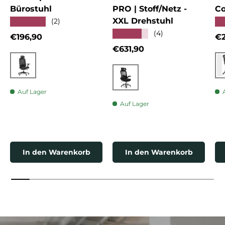
Bürostuhl
PRO | Stoff/Netz -
Co
XXL Drehstuhl
★★★★★
★
(2)
★★★★★
(4)
Normaler Preis
No
€196,90
€2
Normaler Preis
€631,90
Schwarz
Schwarz
Auf Lager
Auf Lager
In den Warenkorb
In den Warenkorb