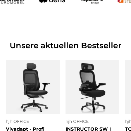
Unsere aktuellen Bestseller
hjh OFFICE
hjh OFFICE
hj
Vivadapt - Profi
INSTRUCTOR SW I
T