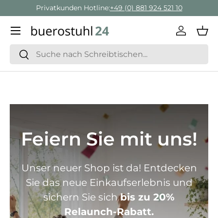
Privatkunden Hotline:
+49 (0) 881 924 521 10
Direkt zum Inhalt
Menü
Einlogge
Ein
Suchen
Suchen
Feiern Sie mit uns!
Unser neuer Shop ist da! Entdecken
Sie das neue Einkaufserlebnis und
sichern Sie sich
bis zu 20%
Relaunch-Rabatt.