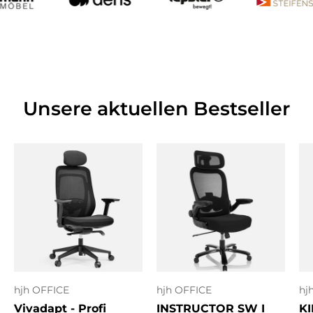
Unsere aktuellen Bestseller
hjh OFFICE
hjh OFFICE
hj
Vivadapt - Profi
INSTRUCTOR SW I
KI