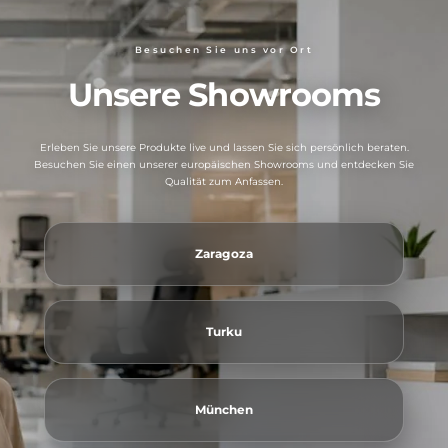
Besuchen Sie uns vor Ort
Unsere Showrooms
Erleben Sie unsere Produkte live und lassen Sie sich persönlich beraten.
Besuchen Sie einen unserer europäischen Showrooms und entdecken Sie
Qualität zum Anfassen.
Zaragoza
Turku
München