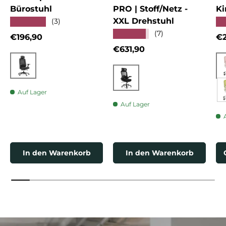
Bürostuhl
PRO | Stoff/Netz -
Ki
XXL Drehstuhl
★★★★★
★
(3)
★★★★★
(7)
Normaler Preis
No
€196,90
€2
Normaler Preis
€631,90
Schwarz
Schwarz
Auf Lager
Auf Lager
In den Warenkorb
In den Warenkorb