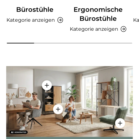
Bürostühle
Ergonomische
Bürostühle
Kategorie anzeigen
Ka
Kategorie anzeigen
Einzelheiten anzeigen - AMIO H - Bür
Einzelheiten anzeigen - Sitzolo 2 
Einzelhei