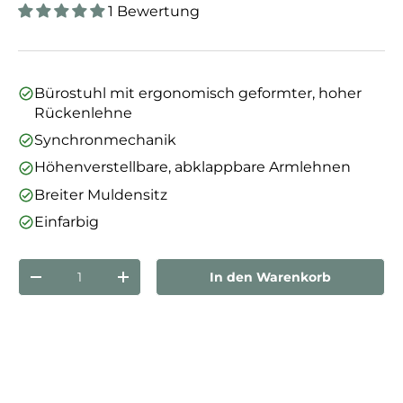
1 Bewertung
Bürostuhl mit ergonomisch geformter, hoher
Rückenlehne
Synchronmechanik
Höhenverstellbare, abklappbare Armlehnen
Breiter Muldensitz
Einfarbig
Anzahl
In den Warenkorb
Menge verringern
Menge erhöhen