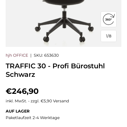
360°-Ans
1
/
8
von
hjh OFFICE
|
SKU:
653630
TRAFFIC 30 - Profi Bürostuhl
Schwarz
Normaler Preis
€246,90
inkl. MwSt. - zzgl. €5,90 Versand
AUF LAGER
Paketlaufzeit 2-4 Werktage