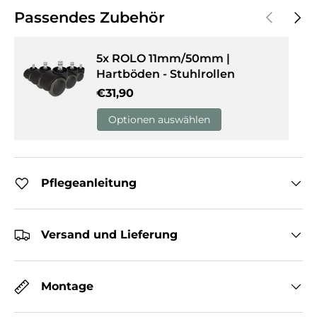
Vorherige
Näch
Passendes Zubehör
5x ROLO 11mm/50mm |
Hartböden - Stuhlrollen
Normaler Preis
€31,90
Optionen auswählen
Pflegeanleitung
Versand und Lieferung
Montage