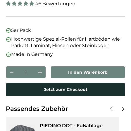
46 Bewertungen
5er Pack
Hochwertige Spezial-Rollen für Hartböden wie
Parkett, Laminat, Fliesen oder Steinboden
Made In Germany
Anzahl
In den Warenkorb
Menge verringern
Menge erhöhen
Jetzt zum Checkout
Vorherige
Näch
Passendes Zubehör
PIEDINO DOT - Fußablage