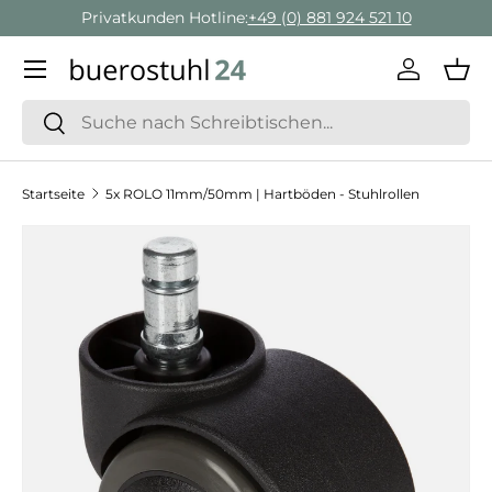
Privatkunden Hotline:
+49 (0) 881 924 521 10
Direkt zum Inhalt
Menü
Einlogge
Ein
Suchen
Suchen
Startseite
5x ROLO 11mm/50mm | Hartböden - Stuhlrollen
Zu Produktinformationen springen