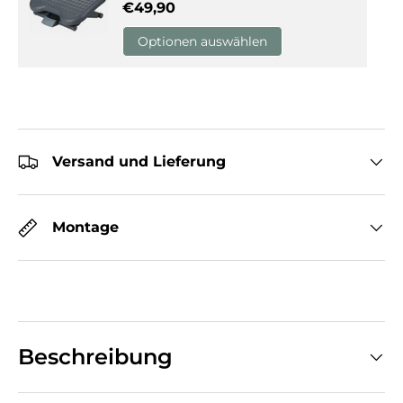
Normaler Preis
€49,90
Optionen auswählen
Versand und Lieferung
Montage
Beschreibung