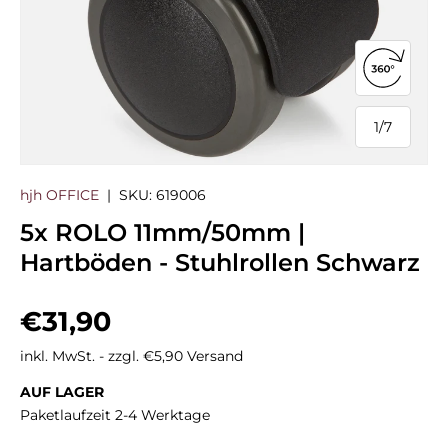
360°-Ans
1
/
7
von
hjh OFFICE
|
SKU:
619006
5x ROLO 11mm/50mm |
Hartböden - Stuhlrollen Schwarz
Normaler Preis
€31,90
inkl. MwSt. - zzgl. €5,90 Versand
AUF LAGER
Paketlaufzeit 2-4 Werktage