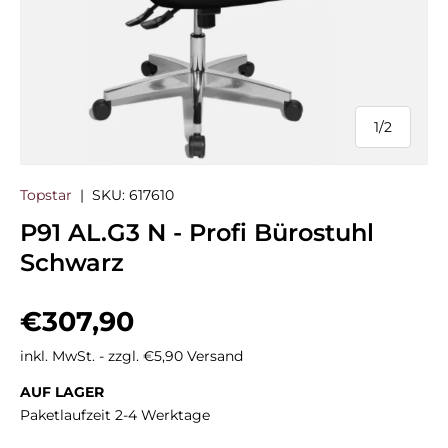
1
/
2
von
Topstar
|
SKU:
617610
P91 AL.G3 N - Profi Bürostuhl
Schwarz
Normaler Preis
€307,90
inkl. MwSt. - zzgl. €5,90 Versand
AUF LAGER
Paketlaufzeit 2-4 Werktage