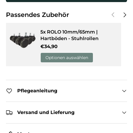
Vorherige
Näch
Passendes Zubehör
5x ROLO 10mm/65mm |
Hartböden - Stuhlrollen
Normaler Preis
€34,90
Optionen auswählen
Pflegeanleitung
Versand und Lieferung