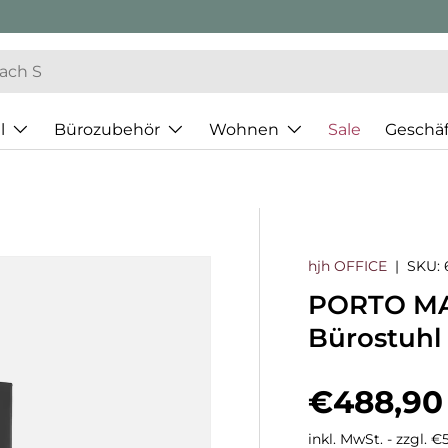
l
Bürozubehör
Wohnen
Sale
Geschä
hjh OFFICE
|
SKU:
PORTO MAX
Bürostuhl
Normaler
€488,90
inkl. MwSt. - zzgl. 