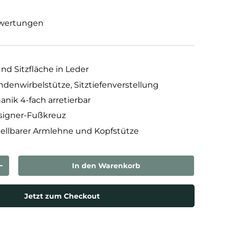
wertungen
d Sitzfläche in Leder
ndenwirbelstütze, Sitztiefenverstellung
ik 4-fach arretierbar
igner-Fußkreuz
ellbarer Armlehne und Kopfstütze
In den Warenkorb
rn
Menge erhöhen
Jetzt zum Checkout