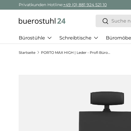
Privatkunden Hotline:
+49 (0) 881 924 521 10
Direkt zum Inhalt
Suchen
Suchen
Bürostühle
Schreibtische
Büromöbe
Startseite
PORTO MAX HIGH | Leder - Profi Bürostuhl
Zu Produktinformationen springen