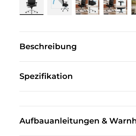
Bild 1 in Galerieansicht laden
Bild 2 in Galerieansicht laden
Bild 3 in Galerieansi
Bild 4 i
Beschreibung
Spezifikation
Aufbauanleitungen & Warnh