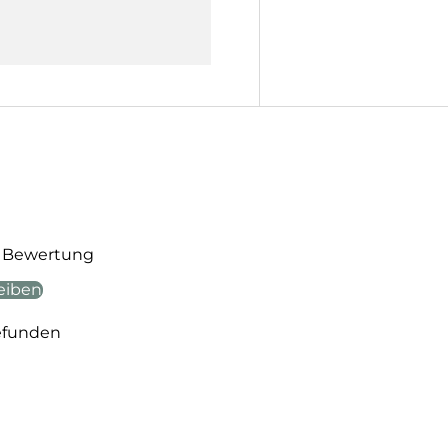
te Bewertung
eiben
efunden