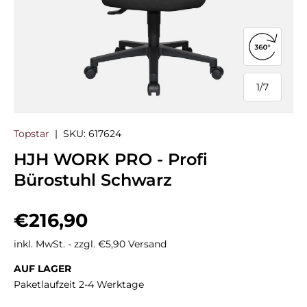
360°-Ans
1
/
7
von
Topstar
|
SKU:
617624
HJH WORK PRO - Profi
Bürostuhl Schwarz
Normaler Preis
€216,90
inkl. MwSt. - zzgl. €5,90 Versand
AUF LAGER
Paketlaufzeit 2-4 Werktage