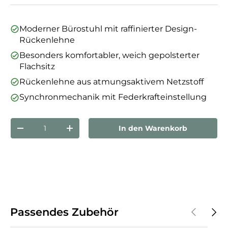
Moderner Bürostuhl mit raffinierter Design-
Rückenlehne
Besonders komfortabler, weich gepolsterter
Flachsitz
Rückenlehne aus atmungsaktivem Netzstoff
Synchronmechanik mit Federkrafteinstellung
Anzahl
In den Warenkorb
Menge verringern
Menge erhöhen
Vorherige
Näch
Passendes Zubehör