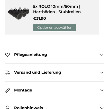
5x ROLO 10mm/50mm |
Hartböden - Stuhlrollen
Normaler Preis
€31,90
Optionen auswählen
Pflegeanleitung
Versand und Lieferung
Montage
Rollenhinweis