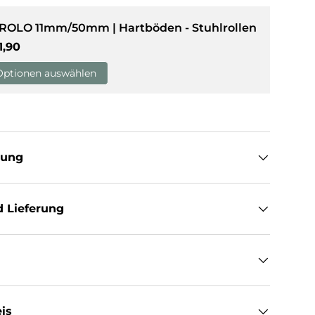
 ROLO 11mm/50mm | Hartböden - Stuhlrollen
sicht laden
rmaler Preis
1,90
Optionen auswählen
tung
 Lieferung
is