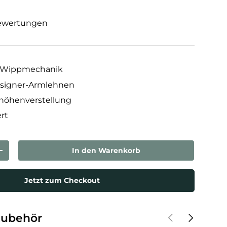
ewertungen
t Wippmechanik
esigner-Armlehnen
zhöhenverstellung
rt
In den Warenkorb
rn
Menge erhöhen
Jetzt zum Checkout
Vorherige
Nächste
Zubehör