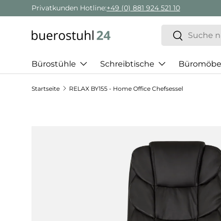
Privatkunden Hotline:
+49 (0) 881 924 521 10
Direkt zum Inhalt
Suchen
Suchen
Bürostühle
Schreibtische
Büromöbe
Startseite
RELAX BY155 - Home Office Chefsessel
Zu Produktinformationen springen