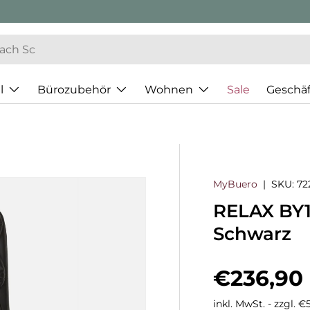
l
Bürozubehör
Wohnen
Sale
Geschä
MyBuero
|
SKU:
72
RELAX BY1
Schwarz
Normaler
€236,90
inkl. MwSt. - zzgl. 