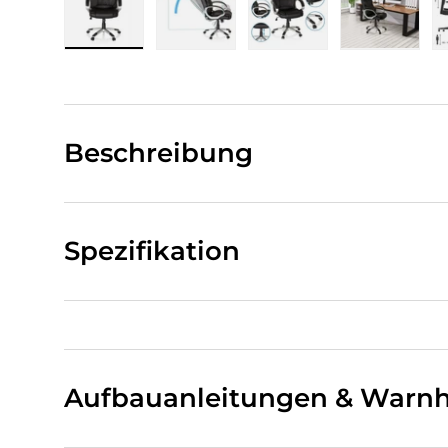
Bild 1 in Galerieansicht laden
Bild 2 in Galerieansicht laden
Bild 3 in Galerieansi
Bild 4 i
Beschreibung
Spezifikation
Aufbauanleitungen & Warnh