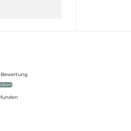
te Bewertung
eiben
efunden