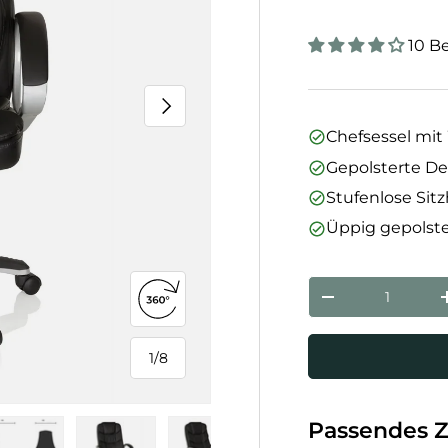
10 B
Nächste
Chefsessel mi
Gepolsterte D
Stufenlose Sit
Üppig gepolste
Anzahl
Menge verringe
360°-Ansicht öffnen
1
/
8
von
Passendes 