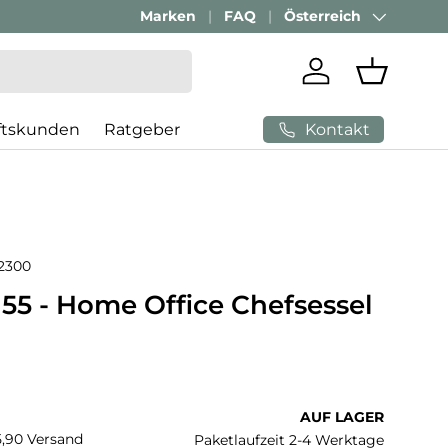
Marken
FAQ
Österreich
Land/Region
Einloggen
Einkaufs
Kontakt
ftskunden
Ratgeber
2300
55 - Home Office Chefsessel
 Preis
AUF LAGER
€5,90 Versand
Paketlaufzeit 2-4 Werktage