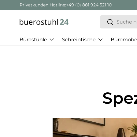
Privatkunden Hotline:
+49 (0) 881 924 521 10
Direkt zum Inhalt
Suchen
Suchen
Bürostühle
Schreibtische
Büromöbe
Spez