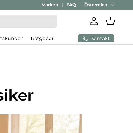
Marken
FAQ
Österreich
Land/Region
Einloggen
Einkaufs
Kontakt
ftskunden
Ratgeber
siker