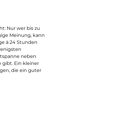
t: Nur wer bis zu
gige Meinung, kann
age à 24 Stunden
wenigsten
itspanne neben
gibt. Ein kleiner
en, die ein guter