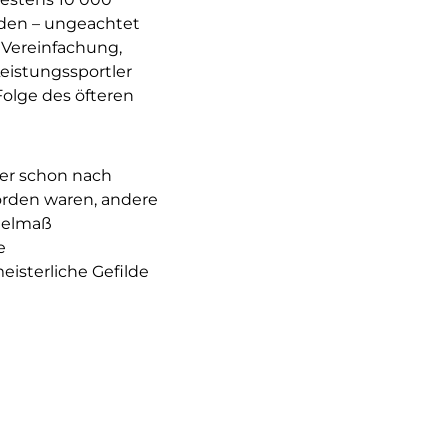
rden – ungeachtet
 Vereinfachung,
Leistungssportler
Folge des öfteren
ker schon nach
orden waren, andere
ttelmaß
e
isterliche Gefilde