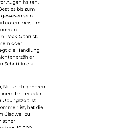
vor Augen halten,
Beatles bis zum
h gewesen sein
Virtuosen meist im
 inneren
m Rock-Gitarrist,
mmern oder
legt die Handlung
ichtenerzähler
 Schritt in die
, Natürlich gehören
 einem Lehrer oder
r Übungszeit ist
ommen ist, hat die
m Gladwell zu
nischer
destens 10 000