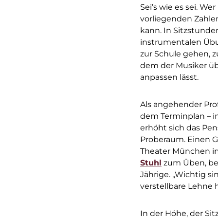
Sei’s wie es sei. W
vorliegenden Zahlen
kann. In Sitzstunde
instrumentalen Übu
zur Schule gehen, zu
dem der Musiker übt
anpassen lässt.
Als angehender Pro
dem Terminplan – i
erhöht sich das Pen
Proberaum. Einen Gr
Theater München im
Stuhl
zum Üben, bei
Jährige. „Wichtig si
verstellbare Lehne 
In der Höhe, der Si