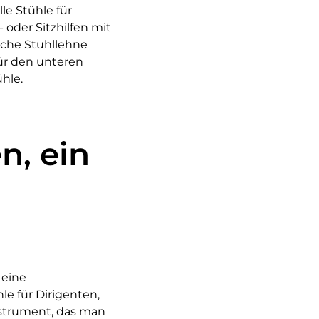
le Stühle für
- oder Sitzhilfen mit
ische Stuhllehne
für den unteren
hle.
en, ein
 eine
le für Dirigenten,
nstrument, das man