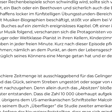
er Rechenbeispiele schon schwindlig wird, sollte sich 
t, ein Bach oder ein Beethoven und sicherlich auch die 
haffens locker im fünfstelligen Übungsstunden-Bereic
it Musiker-Biographien beschäftigt, stößt vor allem bei 
 Buches auf ein ziemlich ereignisloses Kapitel. Oft einer
ur Musik folgend, verschanzen sich die Protagonisten vo
er oder Weltklasse-Pianist in ihren Kellern, Kinderzi
n in jeder freien Minute. Kurz nach dieser Episode pf
hmen; nämlich an dem Punkt, an dem der Lebensgesch
züglich seines Könnens eine Menge getan hat und er den
schiere Zeitmenge ist ausschlaggebend für das Gelingen
nd das Glück, seinem Streben ungestört oder sogar von
t nachzugehen. Denn allein durch das „Absitzen“ bloße
ster entstanden. Dass die Zahl 10 000 überhaupt aufgek
it übrigens dem US-amerikanischen Schriftsteller Malcol
 in seinem Buch „Überflieger“ die Studie zweiter amerika
e Anfang der Neunziger feststellten, dass man sich min