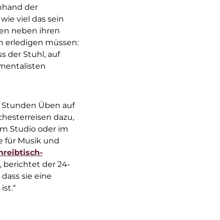
anhand der
ie viel das sein
den neben ihren
n erledigen müssen:
s der Stuhl, auf
umentalisten
f Stunden Üben auf
hesterreisen dazu,
im Studio oder im
e für Musik und
hreibtisch-
 berichtet der 24-
 dass sie eine
st.“
e