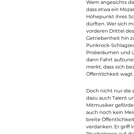
Wem angesichts dies
dass etwa ein Mozar
Höhepunkt ihres Sc
dürften. Wer sich m
vorderen Drittel des
Getriebenheit hin z
Punkrock-Schlagzeug
Proberäumen und übe
dann Fahrt aufzune
merkt, dass sich be
Öffentlichkeit wagt.
Doch nicht nur die 
dazu auch Talent u
Mitmusiker geförder
auch noch kein Mei
breite Öffentlichke
verdanken. Er griff
Psychologen auf, di