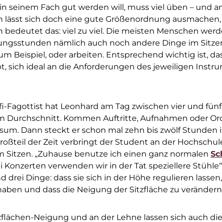
er in seinem Fach gut werden will, muss viel üben – und 
 lässt sich doch eine gute Größenordnung ausmachen, w
n bedeutet das: viel zu viel. Die meisten Menschen wer
ngsstunden nämlich auch noch andere Dinge im Sitze
m Beispiel, oder arbeiten. Entsprechend wichtig ist, das
, sich ideal an die Anforderungen des jeweiligen Instr
fi-Fagottist hat Leonhard am Tag zwischen vier und fün
m Durchschnitt. Kommen Auftritte, Aufnahmen oder Orc
sum. Dann steckt er schon mal zehn bis zwölf Stunden 
oßteil der Zeit verbringt der Student an der Hochschul
 Sitzen. „Zuhause benutze ich einen ganz normalen
Sc
 Konzerten verwenden wir in der Tat speziellere Stühle“,
nd drei Dinge: dass sie sich in der Höhe regulieren lassen,
haben und dass die Neigung der Sitzfläche zu verändern i
tzflächen-Neigung und an der Lehne lassen sich auch di