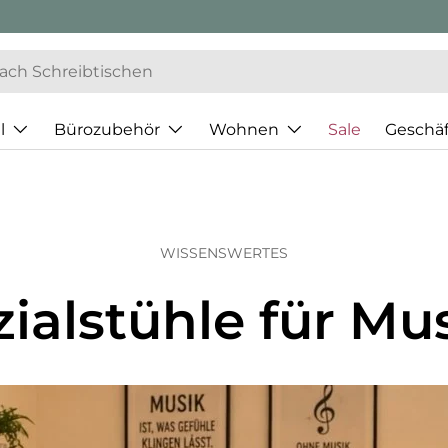
l
Bürozubehör
Wohnen
Sale
Geschä
WISSENSWERTES
ialstühle für Mu