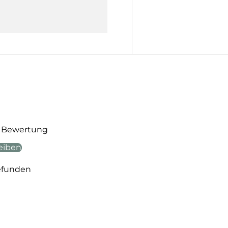
te Bewertung
eiben
efunden