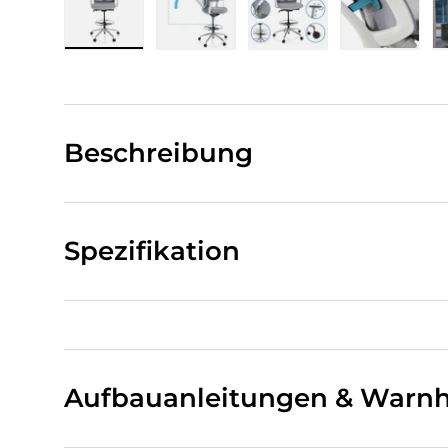
Bild 1 in Galerieansicht laden
Bild 2 in Galerieansicht laden
Bild 3 in Galerieansi
Bild 4 i
Beschreibung
Spezifikation
Aufbauanleitungen & Warnh