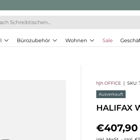
l
Bürozubehör
Wohnen
Sale
Geschä
hjh OFFICE
|
SKU:
Ausverkauft
HALIFAX W
Normaler
€407,90
inkl. MwSt. - zzgl. 