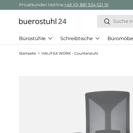
Privatkunden Hotline:
+49 (0) 881 924 521 10
Direkt zum Inhalt
Suchen
Suchen
Bürostühle
Schreibtische
Büromöbe
Startseite
HALIFAX WORK - Counterstuhl
Zu Produktinformationen springen