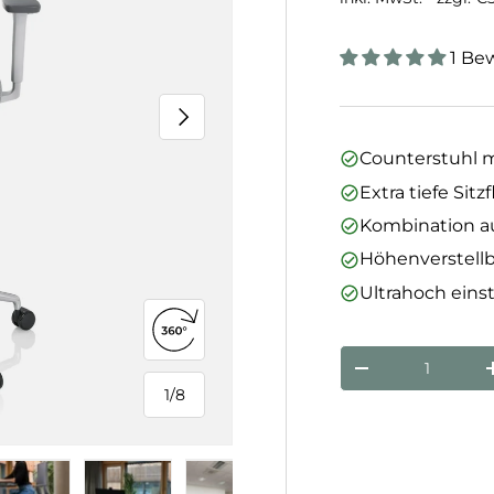
1 Be
Nächste
Counterstuhl 
Extra tiefe Sit
Kombination a
Höhenverstell
Ultrahoch einst
360°-Ansicht öffnen
Anzahl
Menge verringe
1
/
8
von