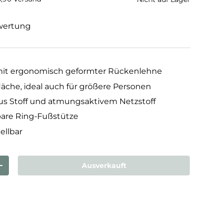
wertung
mit ergonomisch geformter Rückenlehne
zfläche, ideal auch für größere Personen
us Stoff und atmungsaktivem Netzstoff
bare Ring-Fußstütze
ellbar
Ausverkauft
rn
Menge erhöhen