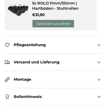
5x ROLO 11mm/50mm |
Hartböden - Stuhlrollen
Normaler Preis
€31,90
Optionen auswählen
Pflegeanleitung
Versand und Lieferung
Montage
Rollenhinweis