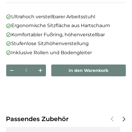
Ultrahoch verstellbarer Arbeitsstuhl
Ergonomische Sitzfläche aus Hartschaum
Komfortabler Fußring, höhenverstellbar
Stufenlose Sitzhöhenverstellung
Inklusive Rollen und Bodengleiter
Anzahl
In den Warenkorb
Menge verringern
Menge erhöhen
Vorherige
Näch
Passendes Zubehör