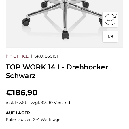
360°-Ans
1
/
8
von
hjh OFFICE
|
SKU:
830101
TOP WORK 14 I - Drehhocker
Schwarz
Normaler Preis
€186,90
inkl. MwSt. - zzgl. €5,90 Versand
AUF LAGER
Paketlaufzeit 2-4 Werktage