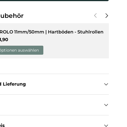
Vorherige
Nächste
Zubehör
 ROLO 11mm/50mm | Hartböden - Stuhlrollen
rmaler Preis
1,90
Optionen auswählen
 Lieferung
is