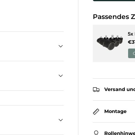
Passendes 
cht laden
5x
No
€3
Versand und
Montage
Rollenhinwe