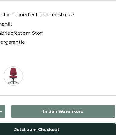
t integrierter Lordosenstütze
hanik
abriebfestem Stoff
lergarantie
Bordeaux
In den Warenkorb
rn
Menge erhöhen
Jetzt zum Checkout