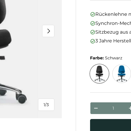
Rückenlehne mi
Synchron-Mec
Nächste
Sitzbezug aus 
3 Jahre Herstel
Farbe:
Schwarz
Schwarz
Royal
1
/
3
Anzahl
von
Menge verringe