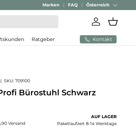
Marken
FAQ
Österreich
Land/Region
Einloggen
Einkaufs
Kontakt
ftskunden
Ratgeber
|
SKU:
709100
Profi Bürostuhl Schwarz
 Preis
AUF LAGER
€5,90 Versand
Paketlaufzeit 8-14 Werktage