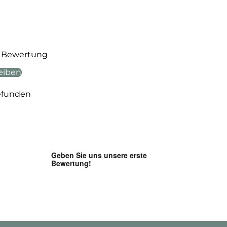
te Bewertung
eiben
efunden