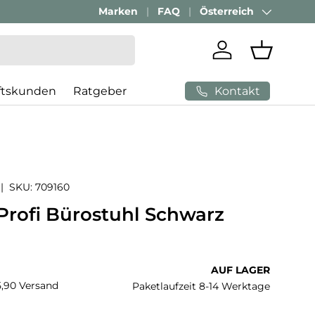
Marken
FAQ
Österreich
Land/Region
Einloggen
Einkaufs
Kontakt
ftskunden
Ratgeber
|
SKU:
709160
Profi Bürostuhl Schwarz
 Preis
AUF LAGER
€5,90 Versand
Paketlaufzeit 8-14 Werktage