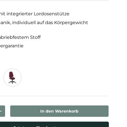
t integrierter Lordosenstütze
ik, individuell auf das Körpergewicht
abriebfestem Stoff
lergarantie
lau
Bordeaux
In den Warenkorb
rn
Menge erhöhen