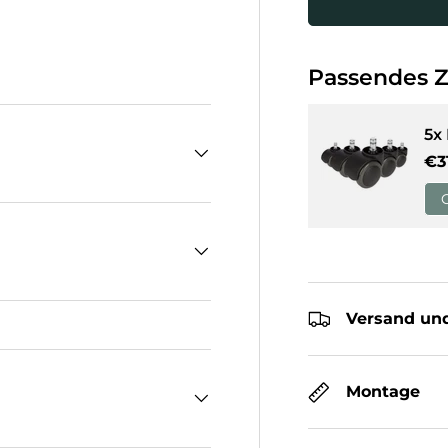
cht laden
Passendes 
5x
No
€3
Versand und
Montage