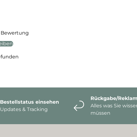
te Bewertung
eiben
efunden
Rückgabe/Reklam
Bestellstatus einsehen
Alles was Sie wisse
Updates & Tracking
müssen