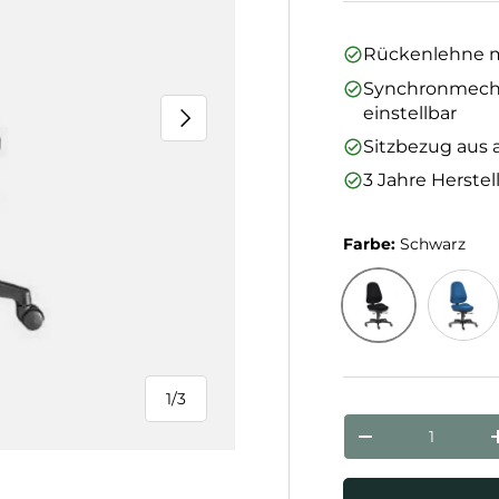
Rückenlehne mi
Synchronmechan
einstellbar
Nächste
Sitzbezug aus 
3 Jahre Herstel
Farbe:
Schwarz
Schwarz
Royalb
1
/
3
von
Anzahl
Menge verringe