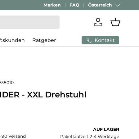
Marken
FAQ
Österreich
Land/Region
Einloggen
Einkaufs
Kontakt
ftskunden
Ratgeber
738010
DER - XXL Drehstuhl
 Preis
AUF LAGER
€5,90 Versand
Paketlaufzeit 2-4 Werktage