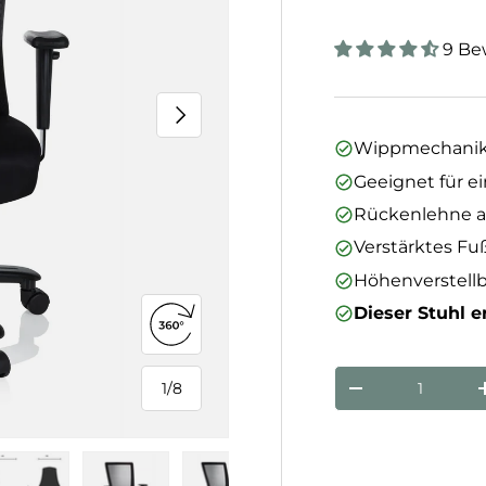
9 Be
Nächste
Wippmechanik
Geeignet für e
Rückenlehne a
Verstärktes Fu
Höhenverstell
Dieser Stuhl er
360°-Ansicht öffnen
Anzahl
1
/
8
Menge verringe
von