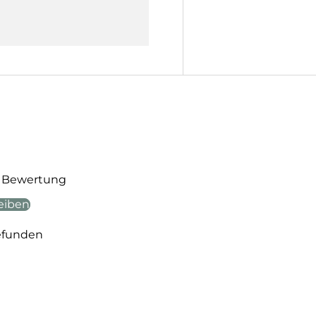
te Bewertung
eiben
efunden