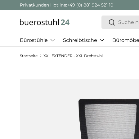
Privatkunden Hotline:
+49 (0) 881 924 521 10
Direkt zum Inhalt
Suchen
Suchen
Bürostühle
Schreibtische
Büromöbe
Startseite
XXL EXTENDER - XXL Drehstuhl
Zu Produktinformationen springen