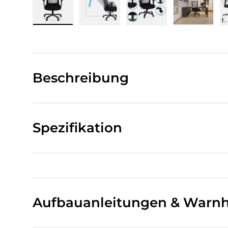
Bild 1 in Galerieansicht laden
Bild 2 in Galerieansicht laden
Bild 3 in Galerieansi
Bild 4 i
Beschreibung
Spezifikation
Aufbauanleitungen & Warnh