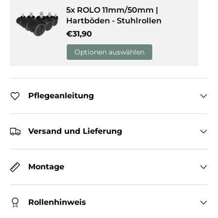
5x ROLO 11mm/50mm |
Hartböden - Stuhlrollen
Normaler Preis
€31,90
Optionen auswählen
Pflegeanleitung
Versand und Lieferung
Montage
Rollenhinweis