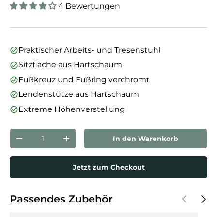
4 Bewertungen
Praktischer Arbeits- und Tresenstuhl
Sitzfläche aus Hartschaum
Fußkreuz und Fußring verchromt
Lendenstütze aus Hartschaum
Extreme Höhenverstellung
Anzahl
In den Warenkorb
Menge verringern
Menge erhöhen
Jetzt zum Checkout
Vorherige
Näch
Passendes Zubehör