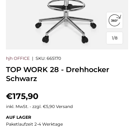
360°-Ans
1
/
8
von
hjh OFFICE
|
SKU:
665170
TOP WORK 28 - Drehhocker
Schwarz
Normaler Preis
€175,90
inkl. MwSt. - zzgl. €5,90 Versand
AUF LAGER
Paketlaufzeit 2-4 Werktage