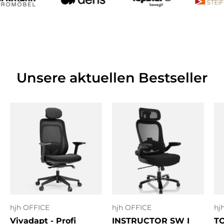
Unsere aktuellen Bestseller
hjh OFFICE
hjh OFFICE
hj
Vivadapt - Profi
INSTRUCTOR SW I
T