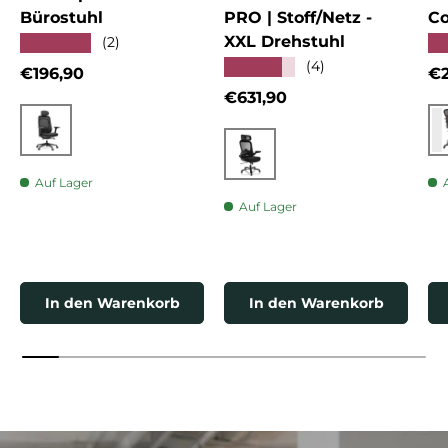
Bürostuhl
PRO | Stoff/Netz -
Co
XXL Drehstuhl
★★★★★
★
(2)
★★★★★
(4)
Normaler Preis
No
€196,90
€2
Normaler Preis
€631,90
Schwarz
Schwarz
Auf Lager
Auf Lager
In den Warenkorb
In den Warenkorb