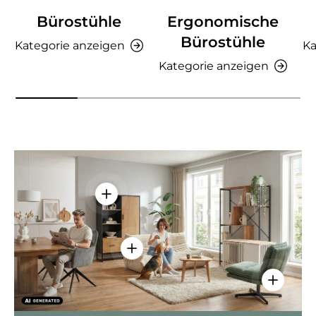
Bürostühle
Ergonomische
Bürostühle
Kategorie anzeigen
Ka
Kategorie anzeigen
Einzelheiten anzeigen - AMIO H - Bür
Einzelheiten anzeigen - Sitzolo 2 
Einzelhei