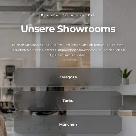
Besuchen Sie uns vor Ort
Unsere Showrooms
Erleben Sie unsere Produkte live und lassen Sie sich persönlich beraten.
Besuchen Sie einen unserer europäischen Showrooms und entdecken Sie
Qualität zum Anfassen.
Zaragoza
Turku
München