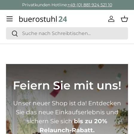
Privatkunden Hotline:
+49 (0) 881 924 521 10
Direkt zum Inhalt
Menü
Einlogge
Ein
Suchen
Suchen
Feiern Sie mit uns!
Unser neuer Shop ist da! Entdecken
Sie das neue Einkaufserlebnis und
sichern Sie sich
bis zu 20%
Relaunch-Rabatt.