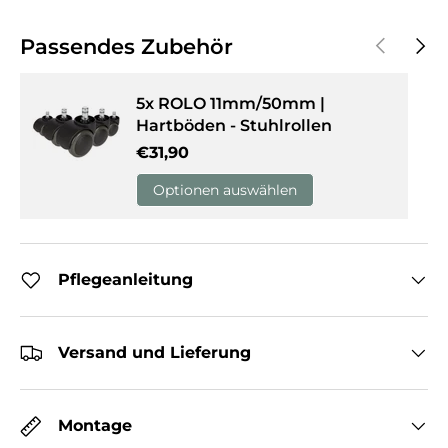
Vorherige
Näch
Passendes Zubehör
5x ROLO 11mm/50mm |
Hartböden - Stuhlrollen
Normaler Preis
€31,90
Optionen auswählen
Pflegeanleitung
Versand und Lieferung
Montage