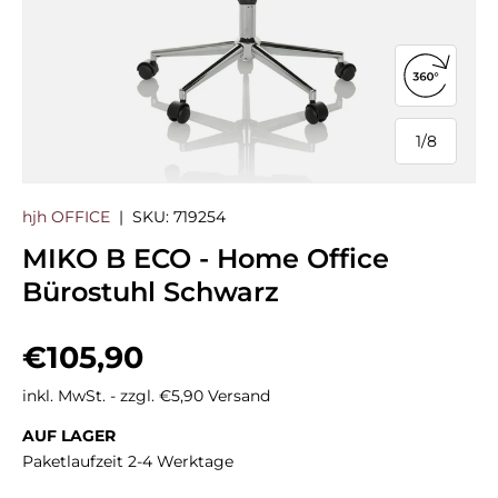
360°-Ans
1
/
8
von
hjh OFFICE
|
SKU:
719254
MIKO B ECO - Home Office
Bürostuhl Schwarz
Normaler Preis
€105,90
inkl. MwSt. - zzgl. €5,90 Versand
AUF LAGER
Paketlaufzeit 2-4 Werktage