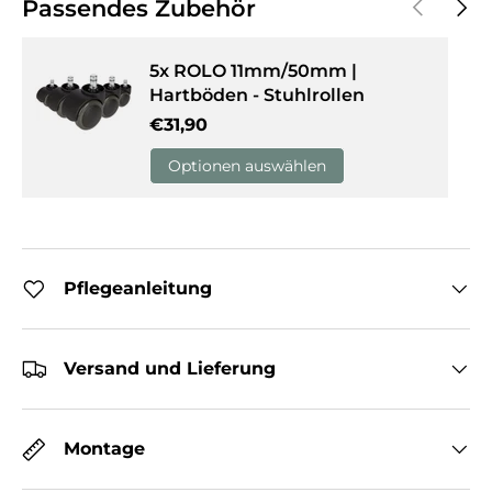
Vorherige
Näch
Passendes Zubehör
5x ROLO 11mm/50mm |
Hartböden - Stuhlrollen
Normaler Preis
€31,90
Optionen auswählen
Pflegeanleitung
Versand und Lieferung
Montage