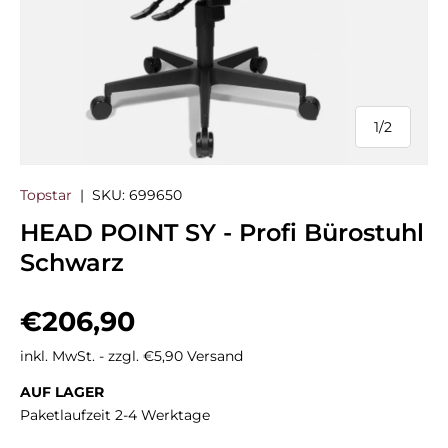
1
/
2
von
Topstar
|
SKU:
699650
HEAD POINT SY - Profi Bürostuhl
Schwarz
Normaler Preis
€206,90
inkl. MwSt. - zzgl. €5,90 Versand
AUF LAGER
Paketlaufzeit 2-4 Werktage