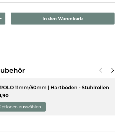
sicht laden
In den Warenkorb
rn
Menge erhöhen
Vorherige
Nächste
Zubehör
 ROLO 11mm/50mm | Hartböden - Stuhlrollen
rmaler Preis
1,90
Optionen auswählen