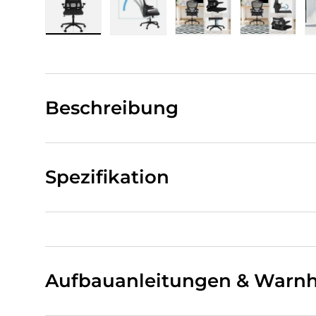
Bild 1 in Galerieansicht laden
Bild 2 in Galerieansicht laden
Bild 3 in Galerieansi
Bild 4 i
Beschreibung
Spezifikation
Aufbauanleitungen & Warnh