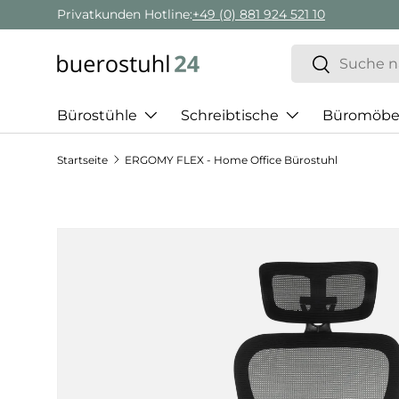
Privatkunden Hotline:
+49 (0) 881 924 521 10
Direkt zum Inhalt
Suchen
Suchen
Bürostühle
Schreibtische
Büromöbe
Startseite
ERGOMY FLEX - Home Office Bürostuhl
Zu Produktinformationen springen