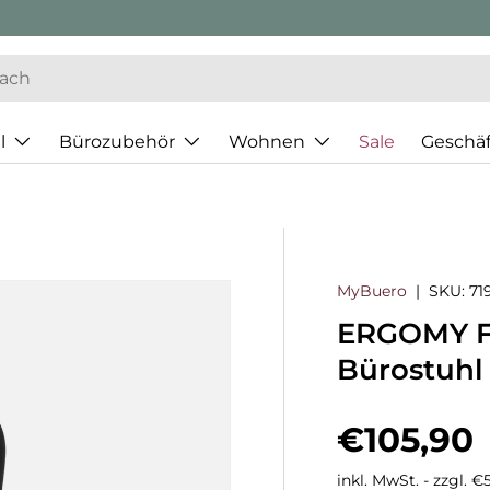
l
Bürozubehör
Wohnen
Sale
Geschä
MyBuero
|
SKU:
71
ERGOMY FL
Bürostuhl
Normaler
€105,90
inkl. MwSt. - zzgl. 