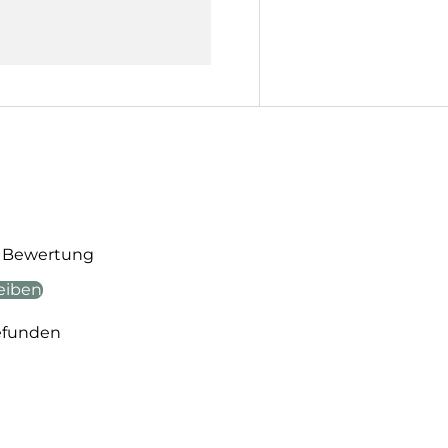
te Bewertung
eiben
efunden