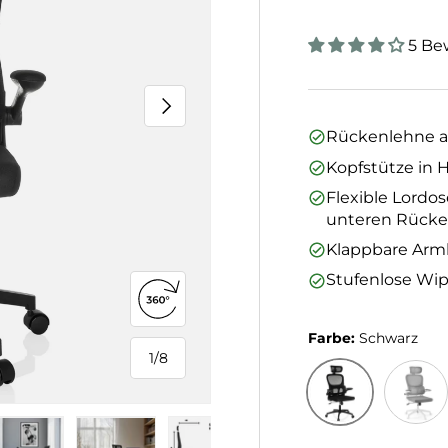
5 Be
Nächste
Rückenlehne a
Kopfstütze in 
Flexible Lordos
unteren Rück
Klappbare Arml
Stufenlose Wi
360°-Ansicht öffnen
Farbe:
Schwarz
1
/
8
von
Schwarz
Grau