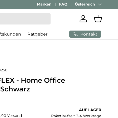
Marken
FAQ
Österreich
Land/Region
Einloggen
Einkaufs
Kontakt
ftskunden
Ratgeber
9258
EX - Home Office
 Schwarz
 Preis
AUF LAGER
€5,90 Versand
Paketlaufzeit 2-4 Werktage