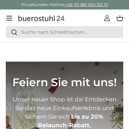
Privatkunden Hotline:
+49 (0) 881 924 521 10
Direkt zum Inhalt
Menü
Einlogge
Ein
Suchen
Suchen
Feiern Sie mit uns!
Unser neuer Shop ist da! Entdecken
Sie das neue Einkaufserlebnis und
sichern Sie sich
bis zu 20%
Relaunch-Rabatt.