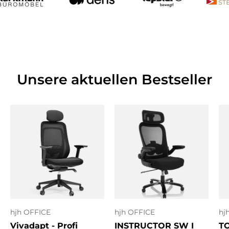
Unsere aktuellen Bestseller
hjh OFFICE
hjh OFFICE
hj
Vivadapt - Profi
INSTRUCTOR SW I
T