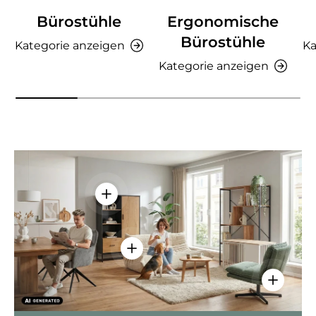
Bürostühle
Ergonomische
Bürostühle
Kategorie anzeigen
Ka
Kategorie anzeigen
Einzelheiten anzeigen - AMIO H - Bür
Einzelheiten anzeigen - Sitzolo 2 
Einzelhei