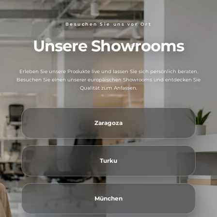
Besuchen Sie uns vor Ort
Unsere Showrooms
Erleben Sie unsere Produkte live und lassen Sie sich persönlich beraten.
Besuchen Sie einen unserer europäischen Showrooms und entdecken Sie
Qualität zum Anfassen.
Zaragoza
Turku
München