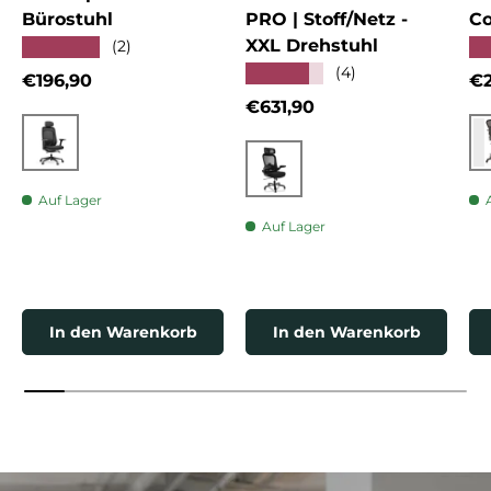
Bürostuhl
PRO | Stoff/Netz -
Co
XXL Drehstuhl
★★★★★
★
(2)
★★★★★
(4)
Normaler Preis
No
€196,90
€2
Normaler Preis
€631,90
Schwarz
Schwarz
Auf Lager
Auf Lager
In den Warenkorb
In den Warenkorb