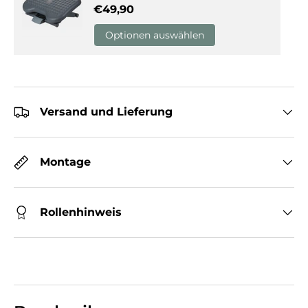
Normaler Preis
€49,90
Optionen auswählen
Versand und Lieferung
Montage
Rollenhinweis