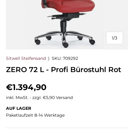
1
/
3
von
Sitwell Steifensand
|
SKU:
709292
ZERO 72 L - Profi Bürostuhl Rot
Normaler Preis
€1.394,90
inkl. MwSt. - zzgl. €5,90 Versand
AUF LAGER
Paketlaufzeit 8-14 Werktage