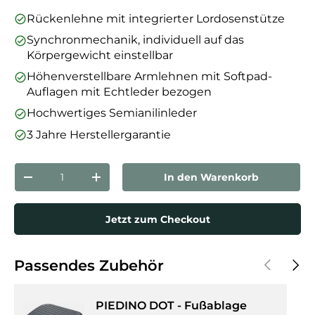
Rückenlehne mit integrierter Lordosenstütze
Synchronmechanik, individuell auf das
Körpergewicht einstellbar
Höhenverstellbare Armlehnen mit Softpad-
Auflagen mit Echtleder bezogen
Hochwertiges Semianilinleder
3 Jahre Herstellergarantie
Anzahl
In den Warenkorb
Menge verringern
Menge erhöhen
Jetzt zum Checkout
Vorherige
Näch
Passendes Zubehör
PIEDINO DOT - Fußablage