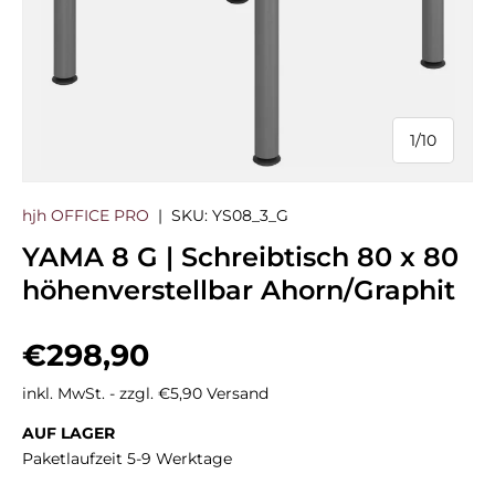
1
/
10
von
hjh OFFICE PRO
|
SKU:
YS08_3_G
YAMA 8 G | Schreibtisch 80 x 80
höhenverstellbar Ahorn/Graphit
Normaler Preis
€298,90
inkl. MwSt. - zzgl. €5,90 Versand
AUF LAGER
Paketlaufzeit 5-9 Werktage