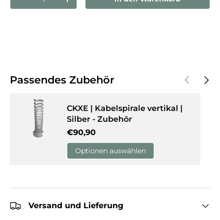
Menge verringern
Menge erhöhen
Vorherige
Näch
Passendes Zubehör
CKXE | Kabelspirale vertikal |
Silber - Zubehör
Normaler Preis
€90,90
Optionen auswählen
Versand und Lieferung