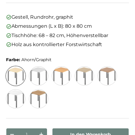
Gestell, Rundrohr, graphit
Abmessungen (L x B): 80 x 80 cm
Tischhöhe: 68 – 82 cm, Höhenverstellbar
Holz aus kontrollierter Forstwirtschaft
Farbe:
Ahorn/Graphit
Ahorn/Graphit
Grau/Graphit
Buche/Graphit
Eiche/Graphit
Nussbaum/Gra
Weiß/Graphit
Asteiche/Graphit
Anzahl
In den Warenkorb