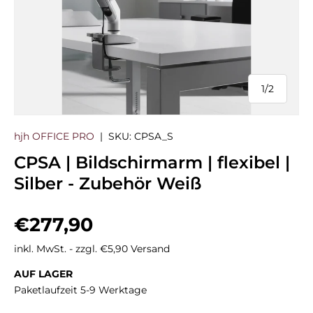
1
/
2
von
hjh OFFICE PRO
|
SKU:
CPSA_S
CPSA | Bildschirmarm | flexibel |
Silber - Zubehör Weiß
Normaler Preis
€277,90
inkl. MwSt. - zzgl. €5,90 Versand
AUF LAGER
Paketlaufzeit 5-9 Werktage