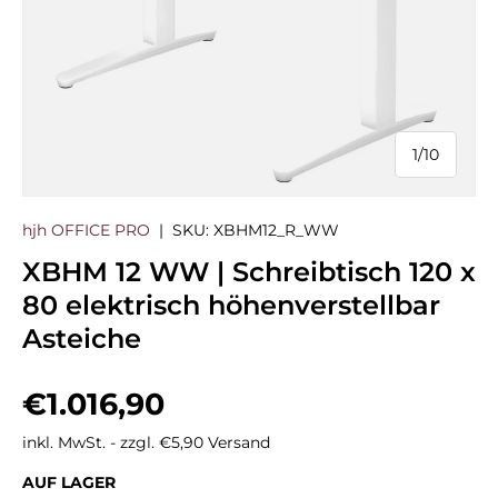
1
/
10
von
hjh OFFICE PRO
|
SKU:
XBHM12_R_WW
XBHM 12 WW | Schreibtisch 120 x
80 elektrisch höhenverstellbar
Asteiche
Normaler Preis
€1.016,90
inkl. MwSt. - zzgl. €5,90 Versand
AUF LAGER