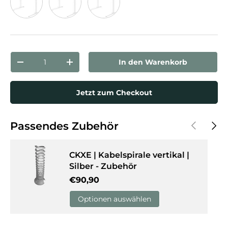
Buche
Ahorn
Weiß
Anzahl
In den Warenkorb
Menge verringern
Menge erhöhen
Jetzt zum Checkout
Vorherige
Näch
Passendes Zubehör
CKXE | Kabelspirale vertikal |
Silber - Zubehör
Normaler Preis
€90,90
Optionen auswählen