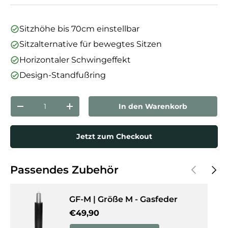
Sitzhöhe bis 70cm einstellbar
Sitzalternative für bewegtes Sitzen
Horizontaler Schwingeffekt
Design-Standfußring
Anzahl
In den Warenkorb
Menge verringern
Menge erhöhen
Jetzt zum Checkout
Vorherige
Näch
Passendes Zubehör
GF-M | Größe M - Gasfeder
Normaler Preis
€49,90