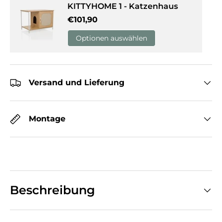
KITTYHOME 1 - Katzenhaus
Normaler Preis
€101,90
Optionen auswählen
Versand und Lieferung
Montage
Beschreibung