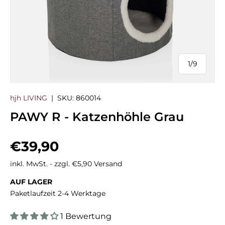
1
/
9
von
hjh LIVING
|
SKU:
860014
PAWY R - Katzenhöhle Grau
Normaler Preis
€39,90
inkl. MwSt. - zzgl. €5,90 Versand
AUF LAGER
Paketlaufzeit 2-4 Werktage
1 Bewertung