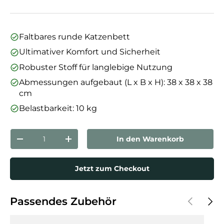
Faltbares runde Katzenbett
Ultimativer Komfort und Sicherheit
Robuster Stoff für langlebige Nutzung
Abmessungen aufgebaut (L x B x H): 38 x 38 x 38
cm
Belastbarkeit: 10 kg
Anzahl
In den Warenkorb
Menge verringern
Menge erhöhen
Jetzt zum Checkout
Vorherige
Näch
Passendes Zubehör