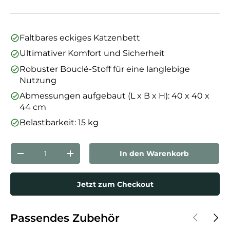
Faltbares eckiges Katzenbett
Ultimativer Komfort und Sicherheit
Robuster Bouclé-Stoff für eine langlebige
Nutzung
Abmessungen aufgebaut (L x B x H): 40 x 40 x
44 cm
Belastbarkeit: 15 kg
Anzahl
In den Warenkorb
Menge verringern
Menge erhöhen
Jetzt zum Checkout
Vorherige
Näch
Passendes Zubehör