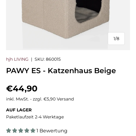
1
/
8
von
hjh LIVING
|
SKU:
860015
PAWY ES - Katzenhaus Beige
Normaler Preis
€44,90
inkl. MwSt. - zzgl. €5,90 Versand
AUF LAGER
Paketlaufzeit 2-4 Werktage
1 Bewertung