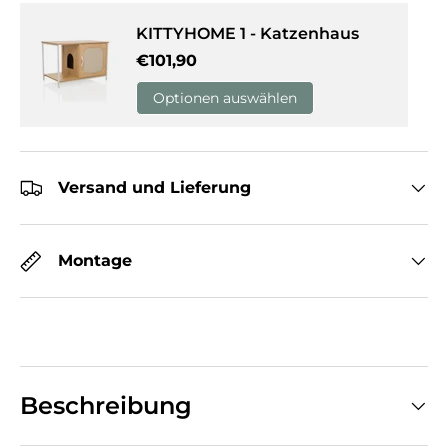
KITTYHOME 1 - Katzenhaus
Normaler Preis
€101,90
Optionen auswählen
Versand und Lieferung
Montage
Beschreibung