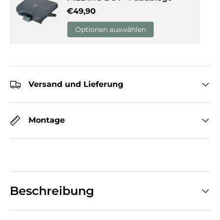
Normaler Preis
€49,90
Optionen auswählen
Versand und Lieferung
Montage
Beschreibung