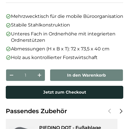
Mehrzwecktisch für die mobile Büroorganisation
Stabile Stahlkonstruktion
Unteres Fach in Ordnerhöhe mit integrierten
Ordnerstützen
Abmessungen (H x B x T): 72 x 73,5 x 40 cm
Holz aus kontrollierter Forstwirtschaft
Anzahl
In den Warenkorb
Menge verringern
Menge erhöhen
Jetzt zum Checkout
Vorherige
Näch
Passendes Zubehör
PIEDINO DOT - Fußablage