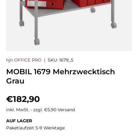
hjh OFFICE PRO
|
SKU:
1679_5
MOBIL 1679 Mehrzwecktisch
Grau
Normaler Preis
€182,90
inkl. MwSt. - zzgl. €5,90 Versand
AUF LAGER
Paketlaufzeit 5-9 Werktage