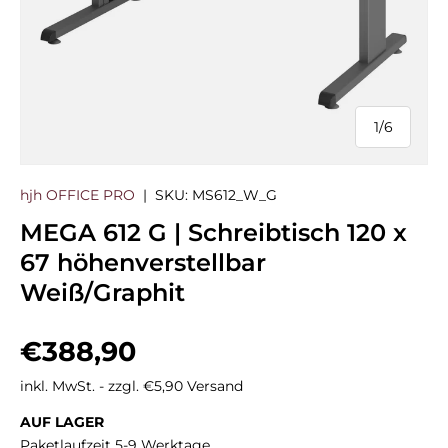
1
/
6
von
hjh OFFICE PRO
|
SKU:
MS612_W_G
MEGA 612 G | Schreibtisch 120 x
67 höhenverstellbar
Weiß/Graphit
Normaler Preis
€388,90
inkl. MwSt. - zzgl. €5,90 Versand
AUF LAGER
Paketlaufzeit 5-9 Werktage