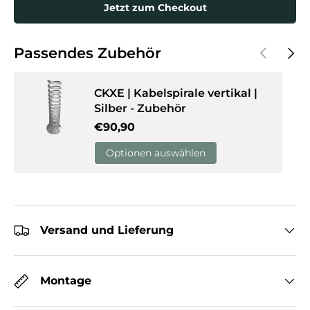
Jetzt zum Checkout
Vorherige
Näch
Passendes Zubehör
CKXE | Kabelspirale vertikal |
Silber - Zubehör
Normaler Preis
€90,90
Optionen auswählen
Versand und Lieferung
Montage