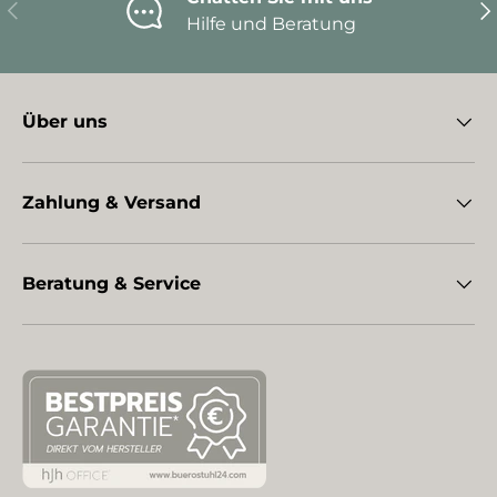
Vorherige
Nä
Hilfe und Beratung
Über uns
Zahlung & Versand
Beratung & Service