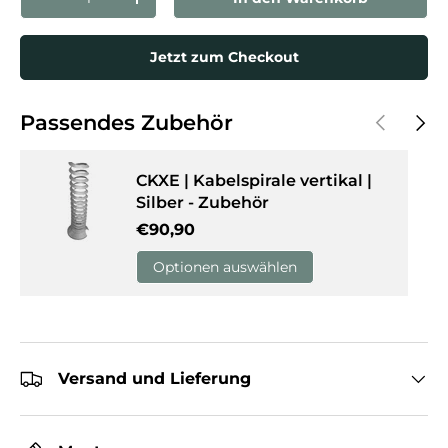
Menge verringern
Menge erhöhen
Jetzt zum Checkout
Vorherige
Näch
Passendes Zubehör
CKXE | Kabelspirale vertikal |
Silber - Zubehör
Normaler Preis
€90,90
Optionen auswählen
Versand und Lieferung