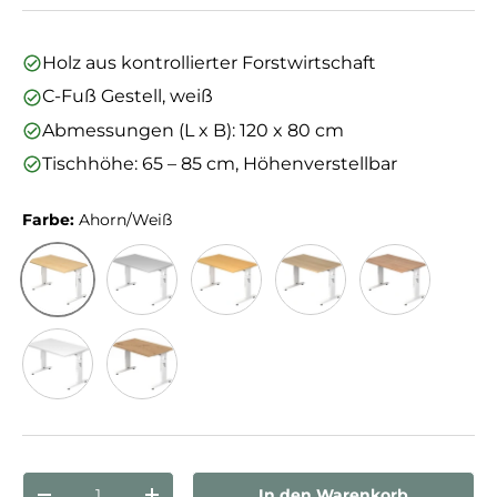
Holz aus kontrollierter Forstwirtschaft
C-Fuß Gestell, weiß
Abmessungen (L x B): 120 x 80 cm
Tischhöhe: 65 – 85 cm, Höhenverstellbar
Farbe:
Ahorn/Weiß
Ahorn/Weiß
Grau/Weiß
Buche/Weiß
Eiche/Weiß
Nussbaum/We
Weiß/Weiß
Asteiche/Weiß
Anzahl
In den Warenkorb