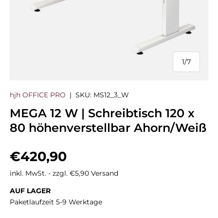
1
/
7
von
hjh OFFICE PRO
|
SKU:
MS12_3_W
MEGA 12 W | Schreibtisch 120 x
80 höhenverstellbar Ahorn/Weiß
Normaler Preis
€420,90
inkl. MwSt. - zzgl. €5,90 Versand
AUF LAGER
Paketlaufzeit 5-9 Werktage