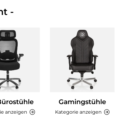
t -
Bürostühle
Gamingstühle
Ki
ie anzeigen
Kategorie anzeigen
K