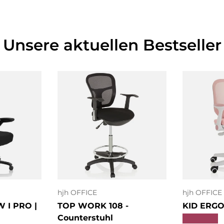
Unsere aktuellen Bestseller
O
nkorb
In den Warenkorb
a
hjh OFFICE
hjh OFFICE
 I PRO |
TOP WORK 108 -
KID ERGO 
Counterstuhl
★★★★★