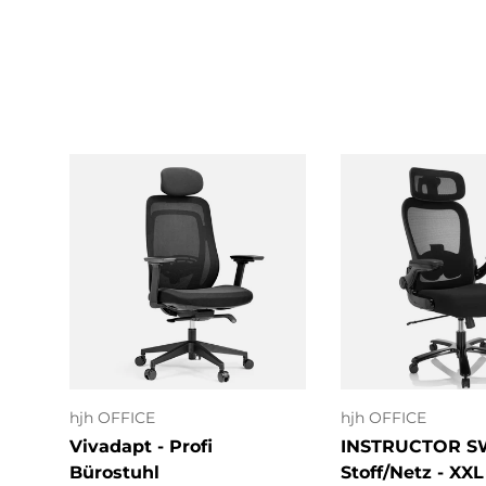
In den Warenkorb
In den Ware
hjh OFFICE
hjh OFFICE
Vivadapt - Profi
INSTRUCTOR SW
Bürostuhl
Stoff/Netz - XXL