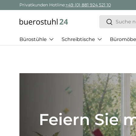
Privatkunden Hotline:
+49 (0) 881 924 521 10
Direkt zum Inhalt
Suchen
Suchen
Bürostühle
Schreibtische
Büromöbe
Best of H