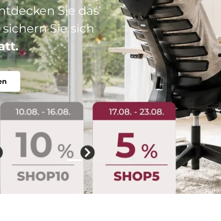
: Ihr perfekter
abel, individuell.
Folie laden 2 von 4
Folie laden 1 von 4
Folie laden 3 von 4
Folie laden 4 von 4