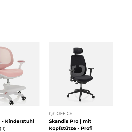
ptionen
Optionen
uswählen
auswählen
hjh OFFICE
MyB
- Kinderstuhl
Skandis Pro | mit
ERG
Kopfstütze - Profi
| R
(11)