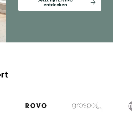
entdecken
ten anzeigen - Criss-Cross 20 - Loungesessel
rt