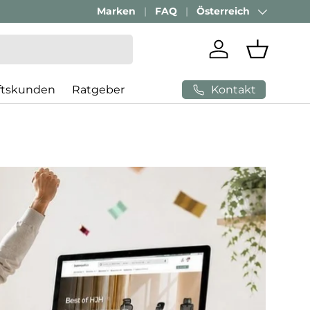
Marken
FAQ
Österreich
Land/Region
Einloggen
Einkaufs
Kontakt
ftskunden
Ratgeber