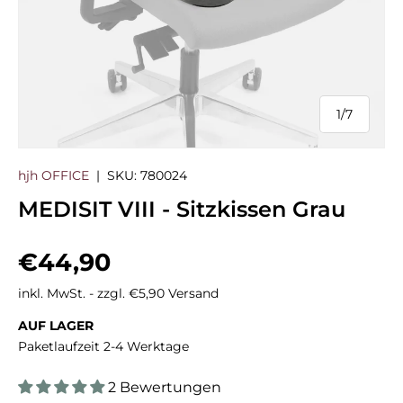
1
/
7
von
hjh OFFICE
|
SKU:
780024
MEDISIT VIII - Sitzkissen Grau
Normaler Preis
€44,90
inkl. MwSt. - zzgl. €5,90 Versand
AUF LAGER
Paketlaufzeit 2-4 Werktage
2 Bewertungen