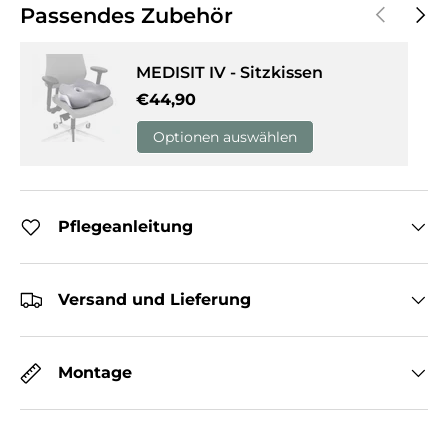
Vorherige
Näch
Passendes Zubehör
MEDISIT IV - Sitzkissen
Normaler Preis
€44,90
Optionen auswählen
Pflegeanleitung
Versand und Lieferung
Montage