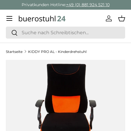
Privatkunden Hotline:
+49 (0) 881 924 521 10
Direkt zum Inhalt
Menü
Einlogge
Ein
Suchen
Suchen
Startseite
KIDDY PRO AL - Kinderdrehstuhl
Zu Produktinformationen springen