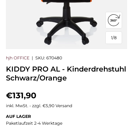
360°-Ans
1
/
8
von
hjh OFFICE
|
SKU:
670480
KIDDY PRO AL - Kinderdrehstuhl
Schwarz/Orange
Normaler Preis
€131,90
inkl. MwSt. - zzgl. €5,90 Versand
AUF LAGER
Paketlaufzeit 2-4 Werktage