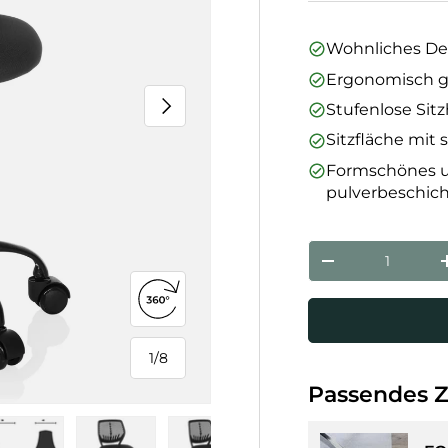
Wohnliches De
Ergonomisch g
Nächste
Stufenlose Sit
Sitzfläche mi
Formschönes un
pulverbeschic
Anzahl
Menge verringe
360°-Ansicht öffnen
1
/
8
von
Passendes 