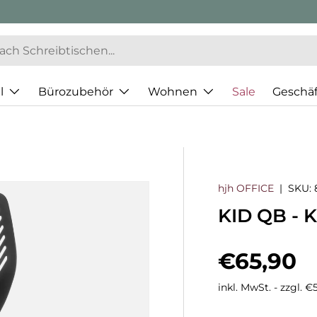
l
Bürozubehör
Wohnen
Sale
Geschä
hjh OFFICE
|
SKU:
KID QB - 
Normaler
€65,90
inkl. MwSt. - zzgl. 