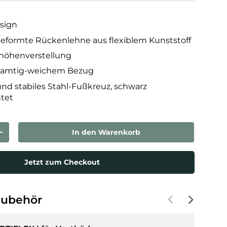
sign
eformte Rückenlehne aus flexiblem Kunststoff
zhöhenverstellung
t samtig-weichem Bezug
d stabiles Stahl-Fußkreuz, schwarz
htet
In den Warenkorb
rn
Menge erhöhen
Jetzt zum Checkout
Vorherige
Nächste
Zubehör