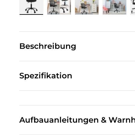
Bild 1 in Galerieansicht laden
Bild 2 in Galerieansicht laden
Bild 3 in Galerieansi
Bild 4 i
Beschreibung
Spezifikation
Aufbauanleitungen & Warnh