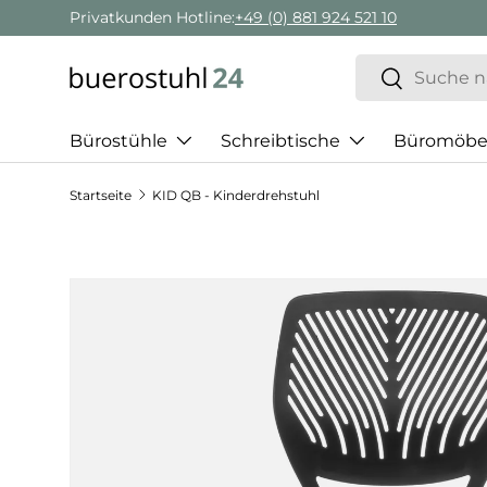
Privatkunden Hotline:
+49 (0) 881 924 521 10
Direkt zum Inhalt
Suchen
Suchen
Bürostühle
Schreibtische
Büromöbe
Startseite
KID QB - Kinderdrehstuhl
Zu Produktinformationen springen