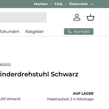
Marken
FAQ
Österreich
Land/Region
Einloggen
Einkaufs
Kontakt
ftskunden
Ratgeber
800212
Kinderdrehstuhl Schwarz
 Preis
AUF LAGER
€5,90 Versand
Paketlaufzeit 2-4 Werktage