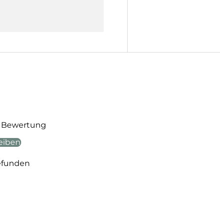
te Bewertung
eiben
efunden