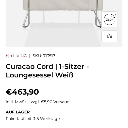
360°-Ans
1
/
8
von
hjh LIVING
|
SKU:
713517
Curacao Cord | 1-Sitzer -
Loungesessel Weiß
Normaler Preis
€463,90
inkl. MwSt. - zzgl. €5,90 Versand
AUF LAGER
Paketlaufzeit 3-5 Werktage