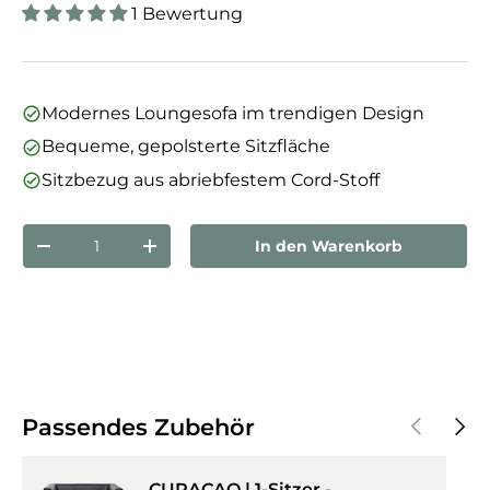
1 Bewertung
Modernes Loungesofa im trendigen Design
Bequeme, gepolsterte Sitzfläche
Sitzbezug aus abriebfestem Cord-Stoff
Anzahl
In den Warenkorb
Menge verringern
Menge erhöhen
Vorherige
Näch
Passendes Zubehör
CURACAO | 1-Sitzer -