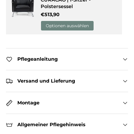
Polstersessel
Normaler Preis
€513,90
Optionen auswählen
Pflegeanleitung
Versand und Lieferung
Montage
Allgemeiner Pflegehinweis