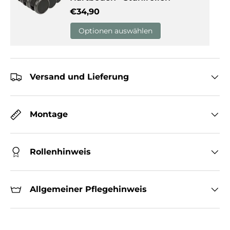
Normaler Preis
€34,90
Optionen auswählen
Versand und Lieferung
Montage
Rollenhinweis
Allgemeiner Pflegehinweis