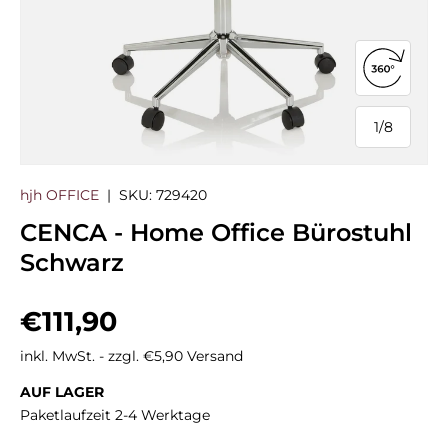
360°-Ans
1
/
8
von
hjh OFFICE
|
SKU:
729420
CENCA - Home Office Bürostuhl
Schwarz
Normaler Preis
€111,90
inkl. MwSt. - zzgl. €5,90 Versand
AUF LAGER
Paketlaufzeit 2-4 Werktage