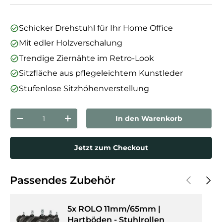
Schicker Drehstuhl für Ihr Home Office
Mit edler Holzverschalung
Trendige Ziernähte im Retro-Look
Sitzfläche aus pflegeleichtem Kunstleder
Stufenlose Sitzhöhenverstellung
Anzahl
In den Warenkorb
Menge verringern
Menge erhöhen
Jetzt zum Checkout
Vorherige
Näch
Passendes Zubehör
5x ROLO 11mm/65mm |
Hartböden - Stuhlrollen