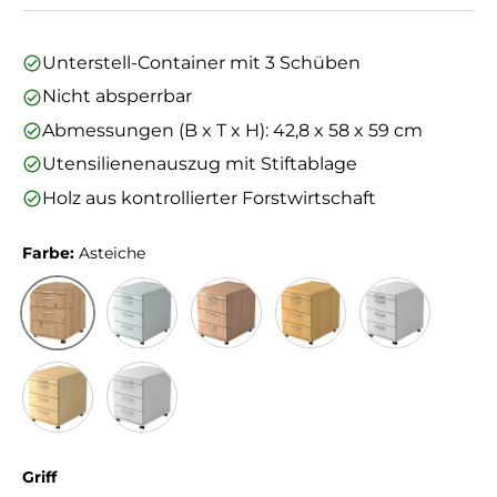
Unterstell-Container mit 3 Schüben
Nicht absperrbar
Abmessungen (B x T x H): 42,8 x 58 x 59 cm
Utensilienenauszug mit Stiftablage
Holz aus kontrollierter Forstwirtschaft
Farbe:
Asteiche
Asteiche
Grau
Nussbaum
Buche
Weiss
Ahorn
Weiß
Griff