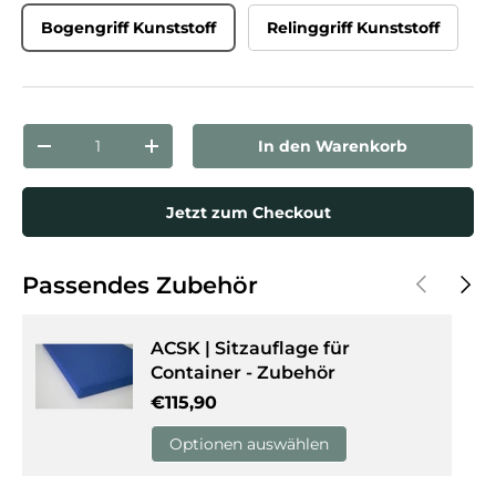
Bogengriff Kunststoff
Relinggriff Kunststoff
Anzahl
In den Warenkorb
Menge verringern
Menge erhöhen
Jetzt zum Checkout
Vorherige
Näch
Passendes Zubehör
ACSK | Sitzauflage für
Container - Zubehör
Normaler Preis
€115,90
Optionen auswählen