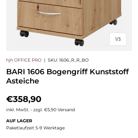
1
/
3
von
hjh OFFICE PRO
|
SKU:
1606_R_R_BO
BARI 1606 Bogengriff Kunststoff
Asteiche
Normaler Preis
€358,90
inkl. MwSt. - zzgl. €5,90 Versand
AUF LAGER
Paketlaufzeit 5-9 Werktage