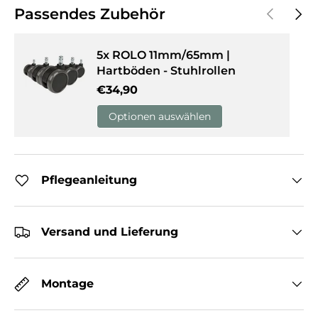
Vorherige
Näch
Passendes Zubehör
5x ROLO 11mm/65mm |
Hartböden - Stuhlrollen
Normaler Preis
€34,90
Optionen auswählen
Pflegeanleitung
Versand und Lieferung
Montage