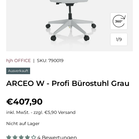
360°-Ans
1
/
9
von
hjh OFFICE
|
SKU:
790019
Ausverkauft
ARCEO W - Profi Bürostuhl Grau
Normaler Preis
€407,90
inkl. MwSt. - zzgl. €5,90 Versand
Nicht auf Lager
4 Bewertungen