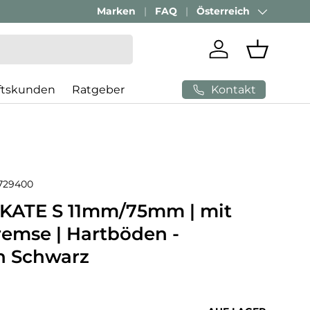
Marken
FAQ
Österreich
Land/Region
Einloggen
Einkaufs
Kontakt
ftskunden
Ratgeber
729400
KATE S 11mm/75mm | mit
remse | Hartböden -
en Schwarz
 Preis