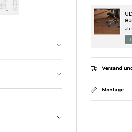
UL
cht laden
n Galerieansicht laden
Bild 5 in Galerieansicht laden
Bo
ab
Versand und
Montage