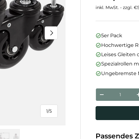
inkl. MwSt. - zzgl. 
Nächste
5er Pack
Hochwertige Ro
Leises Gleiten
Spezialrollen m
Ungebremste M
Anzahl
Menge verringe
1
/
5
von
Passendes 