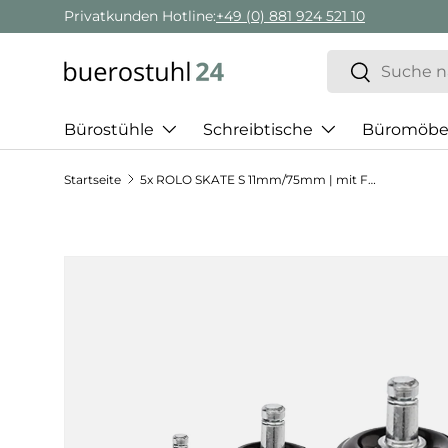
Privatkunden Hotline:
+49 (0) 881 924 521 10
Direkt zum Inhalt
Suchen
Suchen
Bürostühle
Schreibtische
Büromöbe
Startseite
5x ROLO SKATE S 11mm/75mm | mit Feststellbremse | Hartböden - Stuhlrollen
Zu Produktinformationen springen