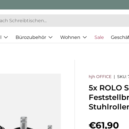
l
Bürozubehör
Wohnen
Sale
Geschä
hjh OFFICE
|
SKU:
5x ROLO S
Feststellb
Stuhlroll
Normaler
€61,90