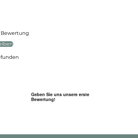
te Bewertung
eiben
efunden