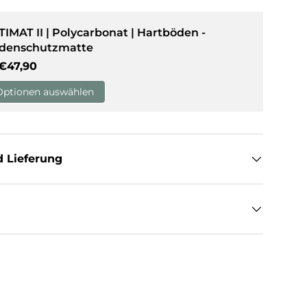
TIMAT II | Polycarbonat | Hartböden -
denschutzmatte
Normaler Preis
€47,90
Optionen auswählen
 Lieferung