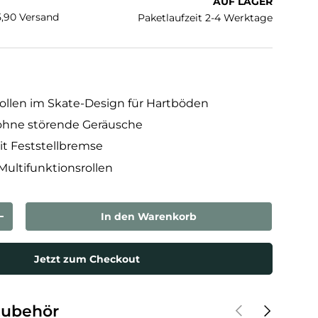
AUF LAGER
€5,90 Versand
Paketlaufzeit 2-4 Werktage
llen im Skate-Design für Hartböden
 ohne störende Geräusche
it Feststellbremse
ultifunktionsrollen
In den Warenkorb
rn
Menge erhöhen
Jetzt zum Checkout
Vorherige
Nächste
Zubehör